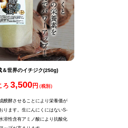
＆世界のイチジク(250g)
3,500
ころ
円
（税別）
成醗酵させることにより栄養価が
おります。生にんにくにはないS-
水溶性含有アミノ酸により抗酸化