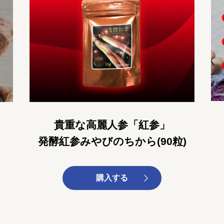
貴重な高麗人参「紅参」
発酵紅参みやびのちから(90粒)
購入する