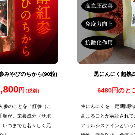
みやびのちから(90粒)
黒にんにく超熟成
,800
円
6480円
のと
（税別）
麗人参のことを「紅参（こ
生にんにくを一定期間熟
手順が、栄養成分（サポ
高まることが実証されて
。いつまでも若々しく元
アリルシステインという