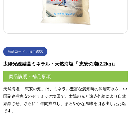
商品コード：items006
太陽光線結晶ミネラル・天然海塩「 恵安の潮(2.2kg)」
商品説明・補足事項
天然海塩「 恵安の潮」は、ミネラル豊富な満潮時の深層海水を、中
国副建省恵安のセラミック塩田で、太陽の光と遠赤外線により自然
結晶させ、さらに１年間熟成し、まろやかな風味を引き出したお塩
です。